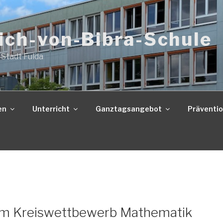
ich-von-Bibra-Schule
 Stadt Fulda
en
Unterricht
Ganztagsangebot
Präventi
z im Kreiswettbewerb Mathematik