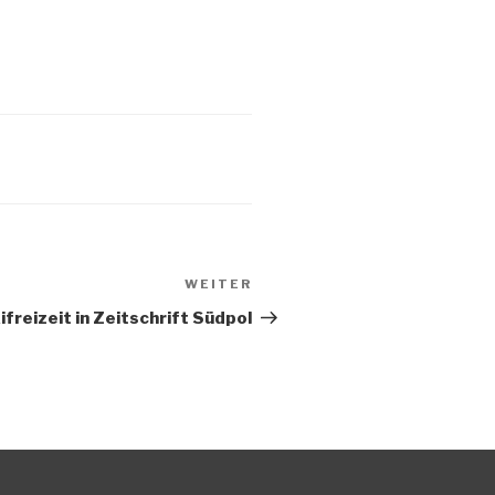
WEITER
Nächster
Beitrag
ifreizeit in Zeitschrift Südpol