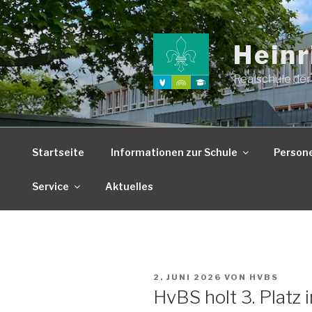
Zum
Inhalt
springen
Heinr
Realschule der
Startseite
Informationen zur Schule
Person
Service
Aktuelles
VERÖFFENTLICHT
2. JUNI 2026
VON
HVBS
AM
HvBS holt 3. Plat