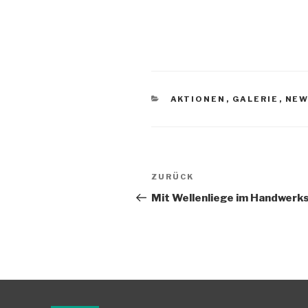
KATEGORIEN
AKTIONEN
,
GALERIE
,
NEW
Beitragsnavigation
Vorheriger
ZURÜCK
Beitrag
Mit Wellenliege im Handwer