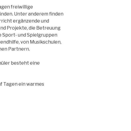
agen freiwillige
inden. Unter anderem finden
rricht ergänzende und
nd Projekte, die Betreuung
e Sport- und Spielgruppen
endhilfe, von Musikschulen,
hen Partnern.
üler besteht eine
ünf Tagen ein warmes