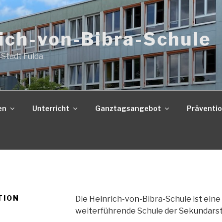
ich-von-Bibra-Schule
 Stadt Fulda
en
Unterricht
Ganztagsangebot
Präventi
TION
Die Heinrich-von-Bibra-Schule ist eine
weiterführende Schule der Sekundarst