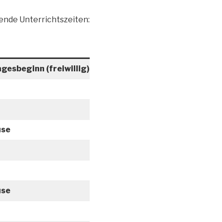
gende Unterrichtszeiten:
gesbeginn (freiwillig)
use
use