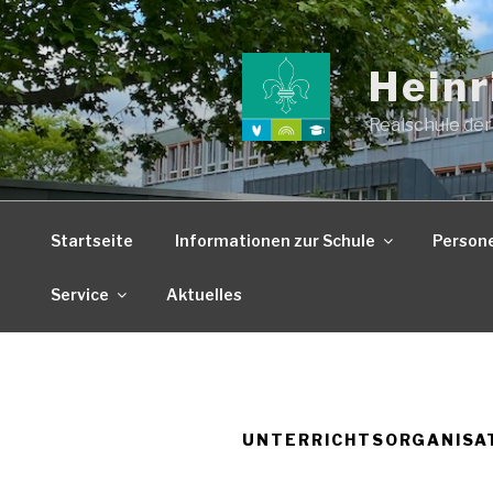
Zum
Inhalt
springen
Heinr
Realschule der
Startseite
Informationen zur Schule
Person
Service
Aktuelles
UNTERRICHTSORGANISA