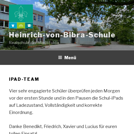
Zum
Inhalt
springen
Heinrich-von-Bibra-Schule
Realschule der Stadt Fulda
Menü
IPAD-TEAM
Vier sehr engagierte Schüler überprüfen jeden Morgen
vor der ersten Stunde und in den Pausen die Schul-iPads
auf Ladezustand, Vollständigkeit und korrekte
Einordnung.
Danke Benedikt, Friedrich, Xavier und Lucius für euren
tollen Einsatz!