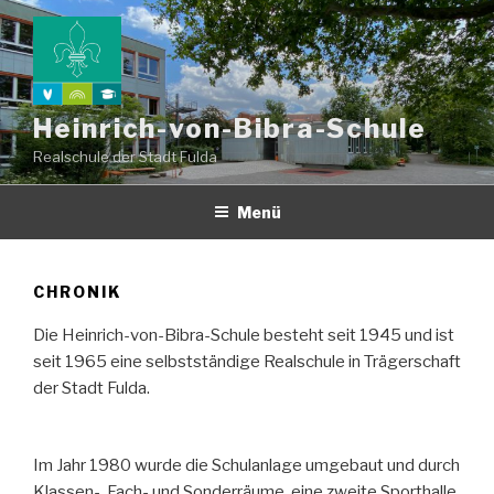
Zum
Inhalt
springen
Heinrich-von-Bibra-Schule
Realschule der Stadt Fulda
Menü
CHRONIK
Die Heinrich-von-Bibra-Schule besteht seit 1945 und ist
seit 1965 eine selbstständige Realschule in Trägerschaft
der Stadt Fulda.
Im Jahr 1980 wurde die Schulanlage umgebaut und durch
Klassen-, Fach- und Sonderräume, eine zweite Sporthalle