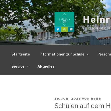
Zum
Inhalt
springen
Heinr
Realschule der
Startseite
Informationen zur Schule
Person
Service
Aktuelles
VERÖFFENTLICHT
19. JUNI 2026
VON
HVBS
AM
Schulen auf dem 