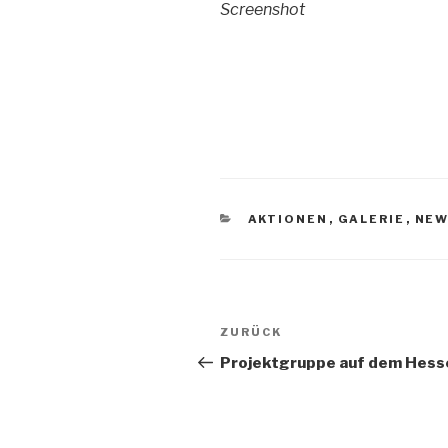
Screenshot
KATEGORIEN
AKTIONEN
,
GALERIE
,
NEW
Beitragsnavigation
Vorheriger
ZURÜCK
Beitrag
Projektgruppe auf dem Hes