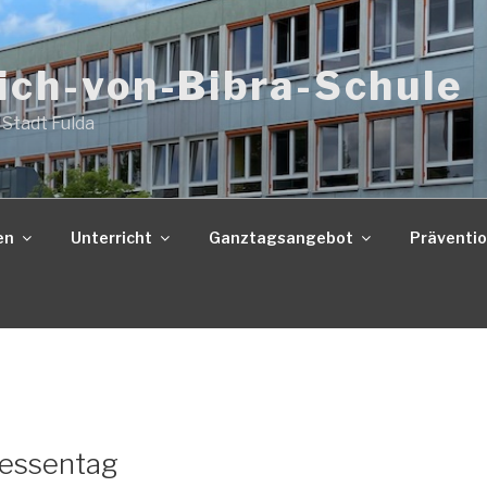
ich-von-Bibra-Schule
 Stadt Fulda
en
Unterricht
Ganztagsangebot
Präventi
Hessentag