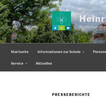
Zum
Inhalt
springen
Heinr
Realschule der
Startseite
Informationen zur Schule
Person
Service
Aktuelles
PRESSEBERICHTE