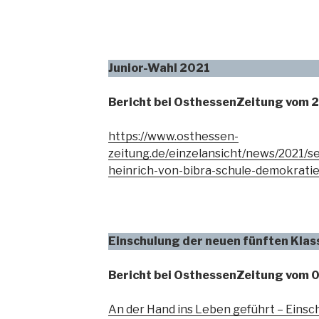
Junior-Wahl 2021
Bericht bei OsthessenZeitung vom 
https://www.osthessen-
zeitung.de/einzelansicht/news/2021/s
heinrich-von-bibra-schule-demokrati
Einschulung der neuen fünften Kla
Bericht bei OsthessenZeitung vom 
An der Hand ins Leben geführt – Einsc