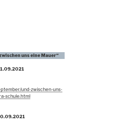
zwischen uns eine Mauer“
21.09.2021
september/und-zwischen-uns-
a-schule.html
 30.09.2021