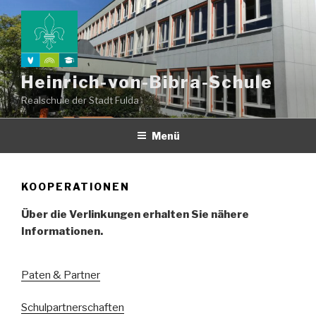
Zum
Inhalt
springen
Heinrich-von-Bibra-Schule
Realschule der Stadt Fulda
Menü
KOOPERATIONEN
Über die Verlinkungen erhalten Sie nähere
Informationen.
Paten & Partner
Schulpartnerschaften