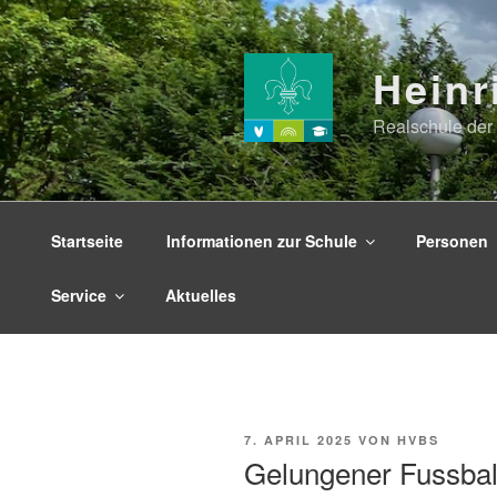
Zum
Inhalt
springen
Heinr
Realschule der 
Startseite
Informationen zur Schule
Personen
Service
Aktuelles
VERÖFFENTLICHT
7. APRIL 2025
VON
HVBS
AM
Gelungener Fussbal