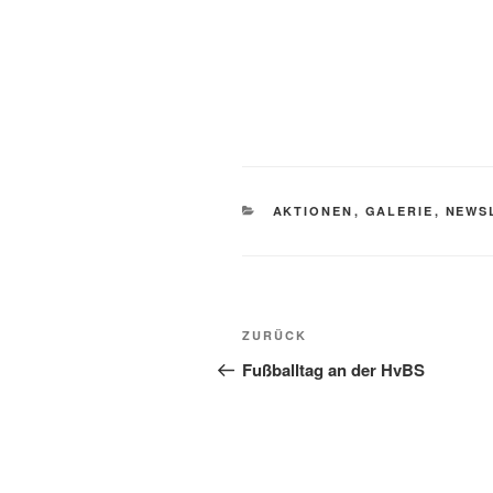
KATEGORIEN
AKTIONEN
,
GALERIE
,
NEWS
Beitragsnavigation
Vorheriger
ZURÜCK
Beitrag
Fußballtag an der HvBS