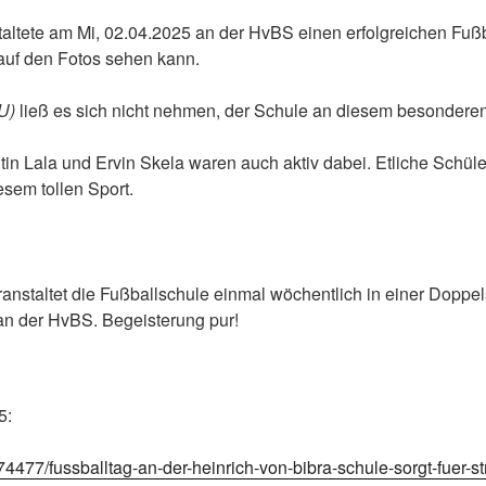
taltete am Mi, 02.04.2025 an der HvBS einen erfolgreichen Fuß
 auf den Fotos sehen kann.
DU)
ließ es sich nicht nehmen, der Schule an diesem besondere
tin Lala und Ervin Skela waren auch aktiv dabei. Etliche Schül
esem tollen Sport.
anstaltet die Fußballschule einmal wöchentlich in einer Doppels
 an der HvBS. Begeisterung pur!
5:
4477/fussballtag-an-der-heinrich-von-bibra-schule-sorgt-fuer-