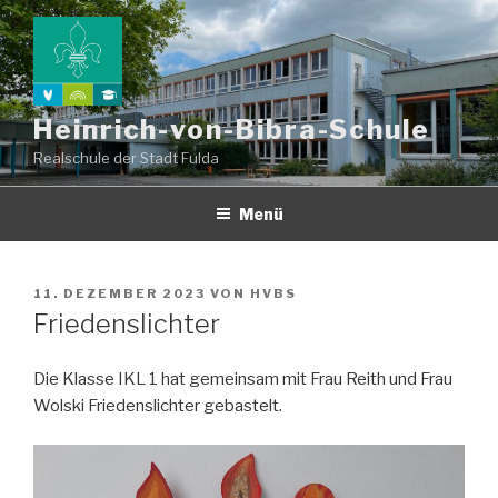
Zum
Inhalt
springen
Heinrich-von-Bibra-Schule
Realschule der Stadt Fulda
Menü
VERÖFFENTLICHT
11. DEZEMBER 2023
VON
HVBS
AM
Friedenslichter
Die Klasse IKL 1 hat gemeinsam mit Frau Reith und Frau
Wolski Friedenslichter gebastelt.