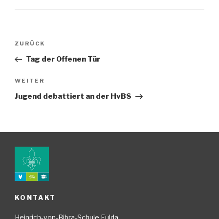
Beitragsnavigation
Vorheriger
ZURÜCK
Beitrag
Tag der Offenen Tür
Nächster
WEITER
Beitrag
Jugend debattiert an der HvBS
KONTAKT
Heinrich-von-Bibra-Schule Fulda