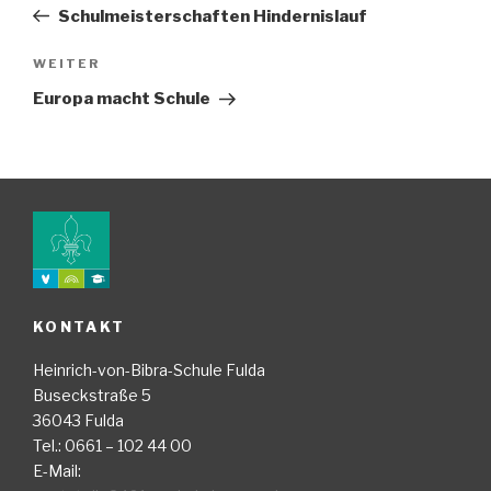
Beitrag
Schulmeisterschaften Hindernislauf
Nächster
WEITER
Beitrag
Europa macht Schule
KONTAKT
Heinrich-von-Bibra-Schule Fulda
Buseckstraße 5
36043 Fulda
Tel.: 0661 – 102 44 00
E-Mail: