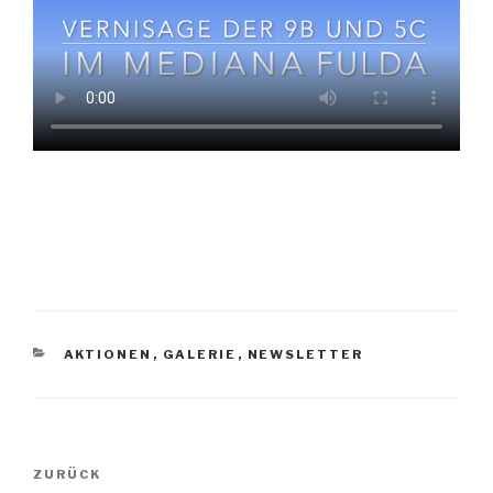
KATEGORIEN
AKTIONEN
,
GALERIE
,
NEWSLETTER
Beitragsnavigation
Vorheriger
ZURÜCK