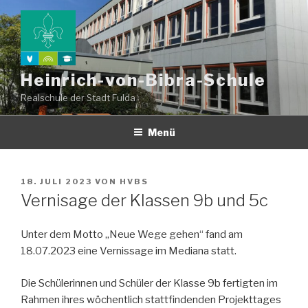
Zum
Inhalt
springen
Heinrich-von-Bibra-Schule
Realschule der Stadt Fulda
Menü
VERÖFFENTLICHT
18. JULI 2023
VON
HVBS
AM
Vernisage der Klassen 9b und 5c
Unter dem Motto „Neue Wege gehen“ fand am
18.07.2023 eine Vernissage im Mediana statt.
Die Schülerinnen und Schüler der Klasse 9b fertigten im
Rahmen ihres wöchentlich stattfindenden Projekttages