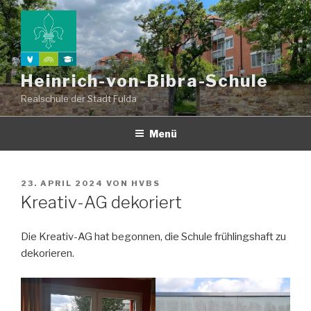
Zum
Inhalt
springen
Heinrich-von-Bibra-Schule
Realschule der Stadt Fulda
Menü
VERÖFFENTLICHT
23. APRIL 2024
VON
HVBS
AM
Kreativ-AG dekoriert
Die Kreativ-AG hat begonnen, die Schule frühlingshaft zu
dekorieren.