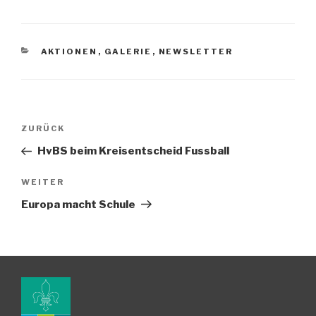
KATEGORIEN
AKTIONEN
,
GALERIE
,
NEWSLETTER
Beitragsnavigation
Vorheriger
ZURÜCK
Beitrag
HvBS beim Kreisentscheid Fussball
Nächster
WEITER
Beitrag
Europa macht Schule