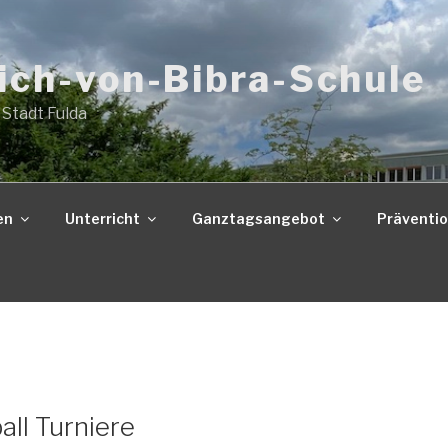
ich-von-Bibra-Schule
 Stadt Fulda
en
Unterricht
Ganztagsangebot
Präventi
S
all Turniere