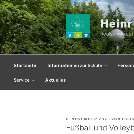
Zum
Inhalt
springen
Heinr
Realschule der
Startseite
Informationen zur Schule
Person
Service
Aktuelles
VERÖFFENTLICHT
6. NOVEMBER 2025
VON
HVB
AM
Fußball und Volleyb