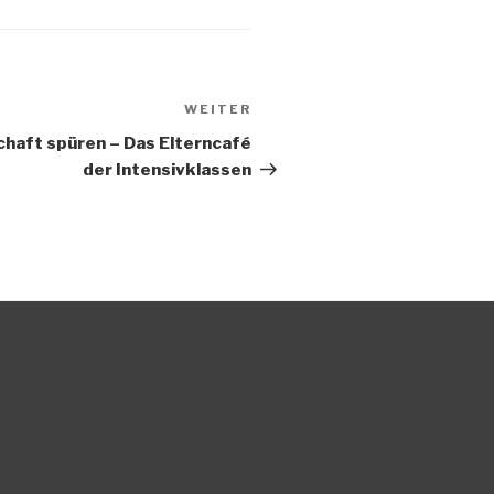
WEITER
Nächster
Beitrag
chaft spüren – Das Elterncafé
der Intensivklassen