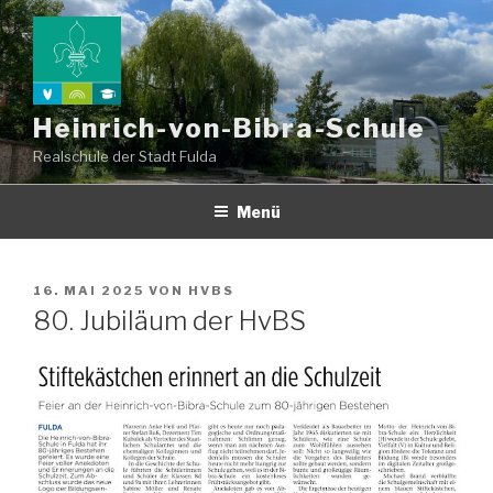
Zum
Inhalt
springen
Heinrich-von-Bibra-Schule
Realschule der Stadt Fulda
Menü
VERÖFFENTLICHT
16. MAI 2025
VON
HVBS
AM
80. Jubiläum der HvBS