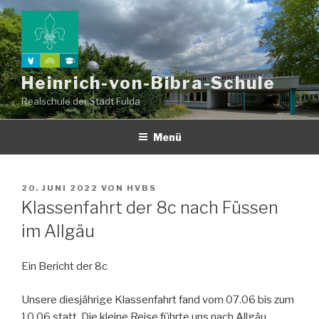
Zum
Inhalt
springen
Heinrich-von-Bibra-Schule
Realschule der Stadt Fulda
Menü
VERÖFFENTLICHT
20. JUNI 2022
VON
HVBS
AM
Klassenfahrt der 8c nach Füssen
im Allgäu
Ein Bericht der 8c
Unsere diesjährige Klassenfahrt fand vom 07.06 bis zum
10.06 statt. Die kleine Reise führte uns nach Allgäu,