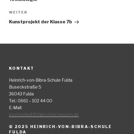
Nächster
WEITER
Beitrag
Kunstprojekt der Klasse 7b
KONTAKT
Heinrich-von-Bibra-Schule Fulda
Buseckstraße 5
36043 Fulda
Tel.: 0661 – 102 44 00
E-Mail:
poststelle8401@schule.hessen.de
© 2025 HEINRICH-VON-BIBRA-SCHULE
FULDA