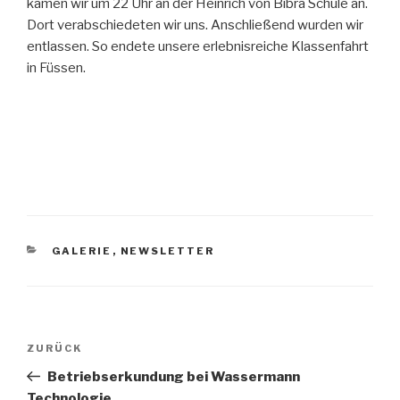
kamen wir um 22 Uhr an der Heinrich von Bibra Schule an.
Dort verabschiedeten wir uns. Anschließend wurden wir
entlassen. So endete unsere erlebnisreiche Klassenfahrt
in Füssen.
KATEGORIEN
GALERIE
,
NEWSLETTER
Beitragsnavigation
Vorheriger
ZURÜCK
Beitrag
Betriebserkundung bei Wassermann
Technologie