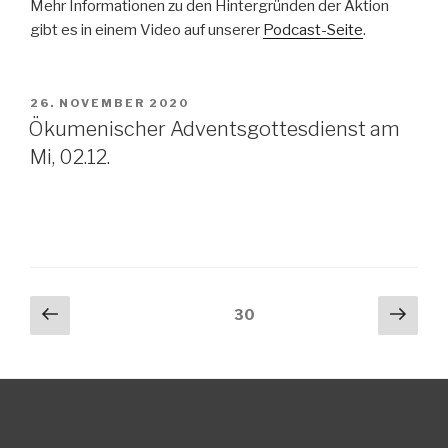
Mehr Informationen zu den Hintergründen der Aktion
gibt es in einem Video auf unserer
Podcast-Seite
.
VERÖFFENTLICHT
26. NOVEMBER 2020
AM
Ökumenischer Adventsgottesdienst am
Mi, 02.12.
Seitennummerierung
Vorherige
Näch
Seite
30
Seite
Seit
der
Beiträge