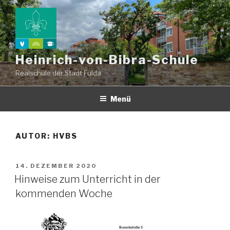
Zum
Inhalt
springen
Heinrich-von-Bibra-Schule
Realschule der Stadt Fulda
Menü
AUTOR:
HVBS
VERÖFFENTLICHT
14. DEZEMBER 2020
AM
Hinweise zum Unterricht in der
kommenden Woche