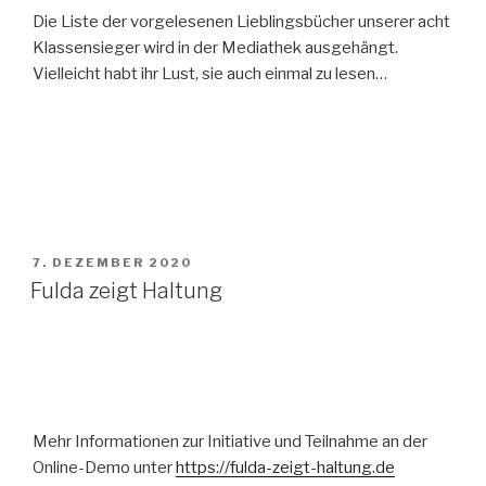
Die Liste der vorgelesenen Lieblingsbücher unserer acht
Klassensieger wird in der Mediathek ausgehängt.
Vielleicht habt ihr Lust, sie auch einmal zu lesen…
VERÖFFENTLICHT
7. DEZEMBER 2020
AM
Fulda zeigt Haltung
Mehr Informationen zur Initiative und Teilnahme an der
Online-Demo unter
https://fulda-zeigt-haltung.de